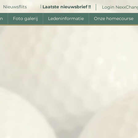
Nieuwsflits
Laatste nieuwsbrief !!
Login NexxChan
en
Foto galerij
Ledeninformatie
Onze homecourse